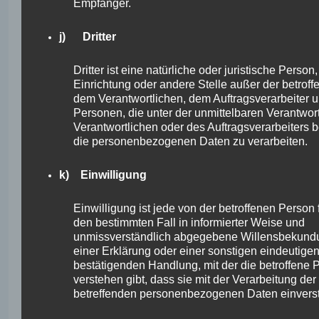
Empfänger.
Auskunftsrecht darüber zu, ob
personenbezogene Daten an ein Drittland
oder an eine internationale Organisation
j) Dritter
übermittelt wurden. Sofern dies der Fall
ist, so steht der betroffenen Person im
Dritter ist eine natürliche oder juristische Person
Übrigen das Recht zu, Auskunft über die
Einrichtung oder andere Stelle außer der betrof
geeigneten Garantien im Zusammenhang
dem Verantwortlichen, dem Auftragsverarbeiter 
mit der Übermittlung zu erhalten.
Personen, die unter der unmittelbaren Verantwor
Verantwortlichen oder des Auftragsverarbeiters b
Möchte eine betroffene Person dieses
die personenbezogenen Daten zu verarbeiten.
Auskunftsrecht in Anspruch nehmen,
kann sie sich hierzu jederzeit an den für
k) Einwilligung
die Verarbeitung Verantwortlichen
wenden.
Einwilligung ist jede von der betroffenen Person fr
den bestimmten Fall in informierter Weise und
c) Recht auf Berichtigung
unmissverständlich abgegebene Willensbekund
einer Erklärung oder einer sonstigen eindeutige
Jede von der Verarbeitung
bestätigenden Handlung, mit der die betroffene 
personenbezogener Daten betroffene
verstehen gibt, dass sie mit der Verarbeitung der 
Person hat das vom Europäischen
betreffenden personenbezogenen Daten einverst
Richtlinien- und Verordnungsgeber