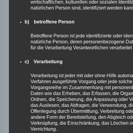
wirtschaftlichen, kulturellen oder sozialen Identit
welchen der für die Verarbeitung
natürlichen Person sind, identifiziert werden kan
Verantwortliche unterliegt, vorgesehen wurde.
b) betroffene Person
Entfällt der Speicherungszweck oder läuft eine
vom Europäischen Richtlinien- und
Betroffene Person ist jede identifizierte oder ident
Verordnungsgeber oder einem anderen
natürliche Person, deren personenbezogene Da
zuständigen Gesetzgeber vorgeschriebene
für die Verarbeitung Verantwortlichen verarbeite
Speicherfrist ab, werden die
personenbezogenen Daten routinemäßig und
entsprechend den gesetzlichen Vorschriften
c) Verarbeitung
gesperrt oder gelöscht.
Verarbeitung ist jeder mit oder ohne Hilfe automat
Rechte der betroffenen Person
Verfahren ausgeführte Vorgang oder jede solche
Vorgangsreihe im Zusammenhang mit persone
Daten wie das Erheben, das Erfassen, die Organ
a) Recht auf Bestätigung
Ordnen, die Speicherung, die Anpassung oder V
das Auslesen, das Abfragen, die Verwendung, di
Jede betroffene Person hat das vom
Offenlegung durch Übermittlung, Verbreitung ode
Europäischen Richtlinien- und
andere Form der Bereitstellung, den Abgleich od
Verordnungsgeber eingeräumte Recht,
Verknüpfung, die Einschränkung, das Löschen o
von dem für die Verarbeitung
Vernichtung.