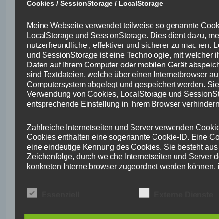
personenbezogener Daten betroffene
Cookies / SessionStorage / LocalStorage
Person hat das vom Europäischen
Richtlinien- und Verordnungsgeber
Meine Webseite verwendet teilweise so genannte Cook
gewährte Recht, von dem
LocalStorage und SessionStorage. Dies dient dazu, me
Verantwortlichen zu verlangen, dass die
nutzerfreundlicher, effektiver und sicherer zu machen. 
sie betreffenden personenbezogenen
und SessionStorage ist eine Technologie, mit welcher i
Daten unverzüglich gelöscht werden,
Daten auf Ihrem Computer oder mobilen Gerät abspeich
sofern einer der folgenden Gründe
sind Textdateien, welche über einen Internetbrowser au
zutrifft und soweit die Verarbeitung nicht
Computersystem abgelegt und gespeichert werden. Sie
erforderlich ist:
Verwendung von Cookies, LocalStorage und SessionSt
entsprechende Einstellung in Ihrem Browser verhindern
Die personenbezogenen Daten wurden
für solche Zwecke erhoben oder auf
Zahlreiche Internetseiten und Server verwenden Cookie
sonstige Weise verarbeitet, für welche
Cookies enthalten eine sogenannte Cookie-ID. Eine Coo
sie nicht mehr notwendig sind.
eine eindeutige Kennung des Cookies. Sie besteht aus 
Die betroffene Person widerruft ihre
Zeichenfolge, durch welche Internetseiten und Server 
Einwilligung, auf die sich die
konkreten Internetbrowser zugeordnet werden können, 
Verarbeitung gemäß Art. 6 Abs. 1
Cookie gespeichert wurde. Dies ermöglicht es den bes
Buchstabe a DS-GVO oder Art. 9 Abs. 2
Internetseiten und Servern, den individuellen Browser d
Buchstabe a DS-GVO stützte, und es
Essenziell
Externe Dienste
betroffenen Person von anderen Internetbrowsern, die 
fehlt an einer anderweitigen
Cookies enthalten, zu unterscheiden. Ein bestimmter
Rechtsgrundlage für die Verarbeitung.
Internetbrowser kann über die eindeutige Cookie-ID wi