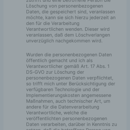
zutrifft und eine betroffene Person die
nutzbar.
Löschung von personenbezogenen
Daten, die gespeichert sind, veranlassen
Erfassung von allgemeinen Daten und Informatione
möchte, kann sie sich hierzu jederzeit an
den für die Verarbeitung
Verantwortlichen wenden. Dieser wird
Die Internetseite erfasst mit jedem Aufruf der Internetse
veranlassen, daß dem Löschverlangen
betroffene Person oder ein automatisiertes System ein
unverzüglich nachgekommen wird.
allgemeinen Daten und Informationen. Diese allgemei
und Informationen werden in den Logfiles des Servers g
Erfasst werden können die (1) verwendeten Browserty
Wurden die personenbezogenen Daten
Versionen, (2) das vom zugreifenden System verwende
öffentlich gemacht und ich als
Betriebssystem, (3) die Internetseite, von welcher ein z
Verantwortlicher gemäß Art. 17 Abs. 1
System auf meine Internetseite gelangt (sogenannte Refe
DS-GVO zur Löschung der
die Unterwebseiten, welche über ein zugreifendes Sys
personenbezogenen Daten verpflichtet,
unserer Internetseite angesteuert werden, (5) das Datu
so trifft mich unter Berücksichtigung der
Uhrzeit eines Zugriffs auf die Internetseite, (6) eine Inter
verfügbaren Technologie und der
Protokoll-Adresse (IP-Adresse), (7) der Internet-Servic
Implementierungskosten angemessene
zugreifenden Systems und (8) sonstige ähnliche Daten
Maßnahmen, auch technischer Art, um
Informationen, die der Gefahrenabwehr im Falle von Ang
andere für die Datenverarbeitung
meine informationstechnologischen Systeme dienen.
Verantwortliche, welche die
veröffentlichten personenbezogenen
Daten verarbeiten, darüber in Kenntnis zu
Bei der Nutzung dieser allgemeinen Daten und Informa