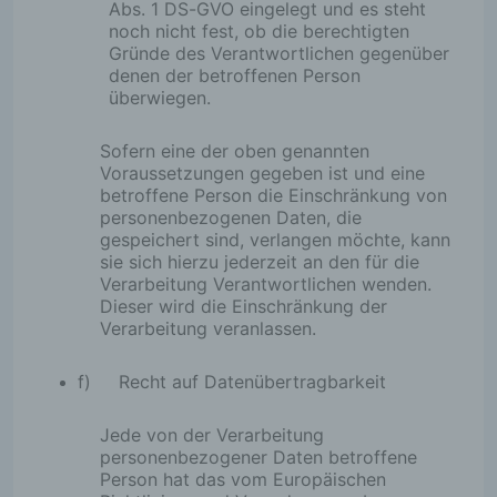
Abs. 1 DS-GVO eingelegt und es steht
ist oder sofern dies durch den Europäischen Richtlinien
noch nicht fest, ob die berechtigten
Verordnungsgeber oder einen anderen Gesetzgeber in
Gründe des Verantwortlichen gegenüber
oder Vorschriften, welchen der für die Verarbeitung Ver
denen der betroffenen Person
unterliegt, vorgesehen wurde.
überwiegen.
Entfällt der Speicherungszweck oder läuft eine vom Eu
Sofern eine der oben genannten
Richtlinien- und Verordnungsgeber oder einem andere
Voraussetzungen gegeben ist und eine
zuständigen Gesetzgeber vorgeschriebene Speicherfris
betroffene Person die Einschränkung von
die personenbezogenen Daten routinemäßig und ents
personenbezogenen Daten, die
gesetzlichen Vorschriften gesperrt oder gelöscht.
gespeichert sind, verlangen möchte, kann
sie sich hierzu jederzeit an den für die
Rechte der betroffenen Person
Verarbeitung Verantwortlichen wenden.
Dieser wird die Einschränkung der
Verarbeitung veranlassen.
a) Recht auf Bestätigung
f) Recht auf Datenübertragbarkeit
Jede betroffene Person hat das vom Europäisch
Richtlinien- und Verordnungsgeber eingeräumte
dem für die Verarbeitung Verantwortlichen eine 
Jede von der Verarbeitung
darüber zu verlangen, ob sie betreffende pers
personenbezogener Daten betroffene
Daten verarbeitet werden. Möchte eine betroffen
Person hat das vom Europäischen
dieses Bestätigungsrecht in Anspruch nehmen, k