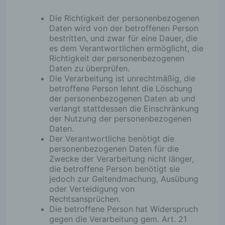
Angaben, die eine schnelle elektronische Kontaktauf
eine unmittelbare Kommunikation mit mir ermöglicht, wa
Die Richtigkeit der personenbezogenen
eine allgemeine Adresse der sogenannten elektronisch
Daten wird von der betroffenen Person
Mail-Adresse) umfasst. Sofern eine betroffene Person p
bestritten, und zwar für eine Dauer, die
oder über ein Kontaktformular den Kontakt mit dem für d
es dem Verantwortlichen ermöglicht, die
Verarbeitung Verantwortlichen aufnimmt, werden die vo
Richtigkeit der personenbezogenen
betroffenen Person übermittelten personenbezogenen 
Daten zu überprüfen.
automatisch gespeichert. Solche auf freiwilliger Basis v
Die Verarbeitung ist unrechtmäßig, die
betroffenen Person an den für die Verarbeitung Verantw
betroffene Person lehnt die Löschung
übermittelten personenbezogenen Daten werden für Z
der personenbezogenen Daten ab und
Bearbeitung oder der Kontaktaufnahme zur betroffenen
verlangt stattdessen die Einschränkung
gespeichert. Es erfolgt keine Weitergabe dieser
der Nutzung der personenbezogenen
personenbezogenen Daten an Dritte.
Daten.
Der Verantwortliche benötigt die
personenbezogenen Daten für die
Zwecke der Verarbeitung nicht länger,
die betroffene Person benötigt sie
Routinemäßige Löschung und Sperrung von
jedoch zur Geltendmachung, Ausübung
personenbezogenen Daten
oder Verteidigung von
Rechtsansprüchen.
Der für die Verarbeitung Verantwortliche verarbeitet und
Die betroffene Person hat Widerspruch
personenbezogene Daten der betroffenen Person nur fü
gegen die Verarbeitung gem. Art. 21
Zeitraum, der zur Erreichung des Speicherungszwecks e