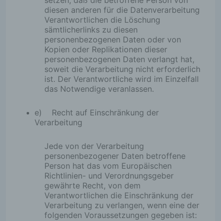
setzen, daß die betroffene Person von
entstehen keine Rückschlüsse auf die betroffene Perso
diesen anderen für die Datenverarbeitung
Informationen werden vielmehr benötigt, um (1) die Inha
Verantwortlichen die Löschung
Internetseite korrekt auszuliefern, (2) die Inhalte meiner 
sämtlicherlinks zu diesen
sowie die Werbung für diese zu optimieren, (3) die daue
personenbezogenen Daten oder von
Funktionsfähigkeit meiner informationstechnologische
Kopien oder Replikationen dieser
und der Technik meiner Internetseite zu gewährleisten 
personenbezogenen Daten verlangt hat,
Strafverfolgungsbehörden im Falle eines Cyberangriffes
soweit die Verarbeitung nicht erforderlich
Strafverfolgung notwendigen Informationen bereitzustel
ist. Der Verantwortliche wird im Einzelfall
anonym erhobenen Daten und Informationen werden du
das Notwendige veranlassen.
daher einerseits statistisch und ferner mit dem Ziel aus
Datenschutz und die Datensicherheit zu erhöhen, um let
optimales Schutzniveau für die von mir verarbeiteten
e) Recht auf Einschränkung der
personenbezogenen Daten sicherzustellen. Die anony
Verarbeitung
der Server-Logfiles werden getrennt von allen durch ein
Person angegebenen personenbezogenen Daten gespe
Jede von der Verarbeitung
personenbezogener Daten betroffene
Person hat das vom Europäischen
Richtlinien- und Verordnungsgeber
gewährte Recht, von dem
Kontaktmöglichkeit über die Internetseite
Verantwortlichen die Einschränkung der
Verarbeitung zu verlangen, wenn eine der
Die Internetseite enthält aufgrund von gesetzlichen Vors
folgenden Voraussetzungen gegeben ist: