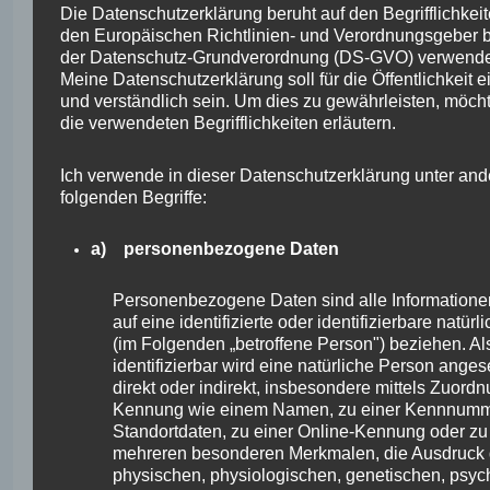
automatisch gespeichert. Solche auf freiwilliger
Die Datenschutzerklärung beruht auf den Begrifflichkeit
Basis von einer betroffenen Person an den für
den Europäischen Richtlinien- und Verordnungsgeber 
die Verarbeitung Verantwortlichen
der Datenschutz-Grundverordnung (DS-GVO) verwende
übermittelten personenbezogenen Daten
Meine Datenschutzerklärung soll für die Öffentlichkeit e
werden für Zwecke der Bearbeitung oder der
und verständlich sein. Um dies zu gewährleisten, möcht
Kontaktaufnahme zur betroffenen Person
die verwendeten Begrifflichkeiten erläutern.
gespeichert. Es erfolgt keine Weitergabe dieser
personenbezogenen Daten an Dritte.
Ich verwende in dieser Datenschutzerklärung unter an
folgenden Begriffe:
a) personenbezogene Daten
Routinemäßige Löschung und Sperrung von
personenbezogenen Daten
Personenbezogene Daten sind alle Informationen
auf eine identifizierte oder identifizierbare natür
Der für die Verarbeitung Verantwortliche
(im Folgenden „betroffene Person") beziehen. Al
verarbeitet und speichert personenbezogene
identifizierbar wird eine natürliche Person anges
Daten der betroffenen Person nur für den
direkt oder indirekt, insbesondere mittels Zuordn
Zeitraum, der zur Erreichung des
Kennung wie einem Namen, zu einer Kennnumm
Speicherungszwecks erforderlich ist oder
Standortdaten, zu einer Online-Kennung oder zu
sofern dies durch den Europäischen Richtlinien-
mehreren besonderen Merkmalen, die Ausdruck 
und Verordnungsgeber oder einen anderen
physischen, physiologischen, genetischen, psyc
Gesetzgeber in Gesetzen oder Vorschriften,