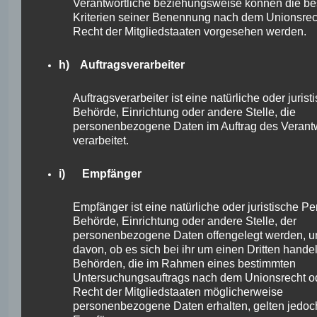
Verantwortliche beziehungsweise können die b
Verarbeitung durch den
Kriterien seiner Benennung nach dem Unionsre
Verantwortlichen oder eines
Recht der Mitgliedstaaten vorgesehen werden.
Widerspruchsrechts gegen diese
Verarbeitung
das Bestehen eines Beschwerderechts
h) Auftragsverarbeiter
bei einer Aufsichtsbehörde
wenn die personenbezogenen Daten
Auftragsverarbeiter ist eine natürliche oder juris
nicht bei der betroffenen Person
Behörde, Einrichtung oder andere Stelle, die
erhoben werden: Alle verfügbaren
personenbezogene Daten im Auftrag des Verantw
Informationen über die Herkunft der
verarbeitet.
Daten
das Bestehen einer automatisierten
i) Empfänger
Entscheidungsfindung einschließlich
Profiling gemäß Artikel 22 Abs.1 und 4
DS-GVO und — zumindest in diesen
Empfänger ist eine natürliche oder juristische Pe
Fällen — aussagekräftige Informationen
Behörde, Einrichtung oder andere Stelle, der
über die involvierte Logik sowie die
personenbezogene Daten offengelegt werden, 
Tragweite und die angestrebten
davon, ob es sich bei ihr um einen Dritten handelt
Auswirkungen einer derartigen
Behörden, die im Rahmen eines bestimmten
Verarbeitung für die betroffene Person
Untersuchungsauftrags nach dem Unionsrecht o
Recht der Mitgliedstaaten möglicherweise
personenbezogene Daten erhalten, gelten jedoch
Ferner steht der betroffenen Person ein