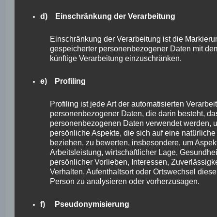
Verantwortlichen eine Bestätigung
darüber zu verlangen, ob sie betreffende
d) Einschränkung der Verarbeitung
personenbezogene Daten verarbeitet
werden. Möchte eine betroffene Person
dieses Bestätigungsrecht in Anspruch
Einschränkung der Verarbeitung ist die Markieru
nehmen, kann sie sich hierzu jederzeit an
gespeicherter personenbezogener Daten mit dem 
den Verantwortlichen wenden.
künftige Verarbeitung einzuschränken.
b) Recht auf Auskunft
e) Profiling
Profiling ist jede Art der automatisierten Verarbei
Jede von der Verarbeitung
personenbezogener Daten, die darin besteht, da
personenbezogener Daten betroffene
personenbezogenen Daten verwendet werden, 
Person hat das vom Europäischen
persönliche Aspekte, die sich auf eine natürlich
Richtlinien- und Verordnungsgeber
beziehen, zu bewerten, insbesondere, um Aspek
gewährte Recht, jederzeit von dem für
Arbeitsleistung, wirtschaftlicher Lage, Gesundhei
die Verarbeitung Verantwortlichen
persönlicher Vorlieben, Interessen, Zuverlässigke
unentgeltliche Auskunft über die zu
Verhalten, Aufenthaltsort oder Ortswechsel diese
seiner Person gespeicherten
Person zu analysieren oder vorherzusagen.
personenbezogenen Daten und eine
Kopie dieser Auskunft zu erhalten. Ferner
hat der Europäische Richtlinien- und
f) Pseudonymisierung
Verordnungsgeber der betroffenen