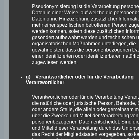
Person Auskunft über folgende
Pseudonymisierung ist die Verarbeitung perso
Informationen zugestanden:
Daten in einer Weise, auf welche die personen
Daten ohne Hinzuziehung zusätzlicher Informati
die Verarbeitungszwecke
mehr einer spezifischen betroffenen Person zug
die Kategorien personenbezogener
werden können, sofern diese zusätzlichen Infor
Daten, die verarbeitet werden
gesondert aufbewahrt werden und technischen 
die Empfänger oder Kategorien von
organisatorischen Maßnahmen unterliegen, die
Empfängern, gegenüber denen die
gewährleisten, dass die personenbezogenen Dat
personenbezogenen Daten offengelegt
einer identifizierten oder identifizierbaren natür
worden sind oder noch offengelegt
zugewiesen werden.
werden, insbesondere bei Empfängern
in Drittländern oder bei internationalen
g) Verantwortlicher oder für die Verarbeitung
Organisationen
Verantwortlicher
falls möglich die geplante Dauer, für die
die personenbezogenen Daten
Verantwortlicher oder für die Verarbeitung Verantw
gespeichert werden, oder, falls dies
die natürliche oder juristische Person, Behörde, 
nicht möglich ist, die Kriterien für die
oder andere Stelle, die allein oder gemeinsam m
Festlegung dieser Dauer
über die Zwecke und Mittel der Verarbeitung von
das Bestehen eines Rechts auf
personenbezogenen Daten entscheidet. Sind di
Berichtigung oder Löschung der sie
und Mittel dieser Verarbeitung durch das Unions
betreffenden personenbezogenen Daten
das Recht der Mitgliedstaaten vorgegeben, so k
oder auf Einschränkung der