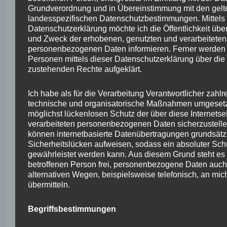
sicherzustellen. Die anonymen Daten der
Grundverordnung und in Übereinstimmung mit den gel
Server-Logfiles werden getrennt von allen
landesspezifischen Datenschutzbestimmungen. Mittels 
durch eine betroffene Person angegebenen
Datenschutzerklärung möchte ich die Öffentlichkeit übe
personenbezogenen Daten gespeichert.
und Zweck der erhobenen, genutzten und verarbeiteten
personenbezogenen Daten informieren. Ferner werden 
Personen mittels dieser Datenschutzerklärung über die
zustehenden Rechte aufgeklärt.
Kontaktmöglichkeit über die Internetseite
Ich habe als für die Verarbeitung Verantwortlicher zahlr
technische und organisatorische Maßnahmen umgesetz
Die Internetseite enthält aufgrund von
möglichst lückenlosen Schutz der über diese Internetse
gesetzlichen Vorschriften Angaben, die eine
verarbeiteten personenbezogenen Daten sicherzustell
schnelle elektronische Kontaktaufnahme sowie
können internetbasierte Datenübertragungen grundsätz
eine unmittelbare Kommunikation mit mir
Sicherheitslücken aufweisen, sodass ein absoluter Schu
ermöglicht, was ebenfalls eine allgemeine
gewährleistet werden kann. Aus diesem Grund steht es 
Adresse der sogenannten elektronischen Post
betroffenen Person frei, personenbezogene Daten auch
(E-Mail-Adresse) umfasst. Sofern eine
alternativen Wegen, beispielsweise telefonisch, an mic
betroffene Person per E-Mail oder über ein
übermitteln.
Kontaktformular den Kontakt mit dem für die
Verarbeitung Verantwortlichen aufnimmt,
werden die von der betroffenen Person
Begriffsbestimmungen
übermittelten personenbezogenen Daten