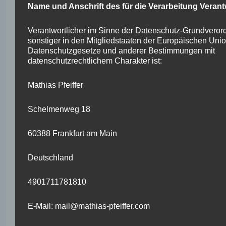
gewährte Recht, die unverzügliche
Name und Anschrift des für die Verarbeitung Verant
Berichtigung sie betreffender unrichtiger
personenbezogener Daten zu verlangen.
Verantwortlicher im Sinne der Datenschutz-Grundveror
Ferner steht der betroffenen Person das
sonstiger in den Mitgliedstaaten der Europäischen Uni
Recht zu, unter Berücksichtigung der
Datenschutzgesetze und anderer Bestimmungen mit
Zwecke der Verarbeitung, die
datenschutzrechtlichem Charakter ist:
Vervollständigung unvollständiger
personenbezogener Daten — auch
mittels einer ergänzenden Erklärung —
Mathias Pfeiffer
zu verlangen.
Schelmenweg 18
Möchte eine betroffene Person dieses
Berichtigungsrecht in Anspruch nehmen,
60388 Frankfurt am Main
kann sie sich hierzu jederzeit an einen
Mitarbeiter des für die Verarbeitung
Verantwortlichen wenden.
Deutschland
d) Recht auf Löschung (Recht auf
4901711781810
Vergessen werden)
E-Mail: mail@mathias-pfeiffer.com
Jede von der Verarbeitung