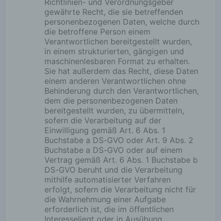
Richtlinien- und Verordnungsgeber
hierzu jederzeit an den Verantwortlichen wenden
gewährte Recht, die sie betreffenden
personenbezogenen Daten, welche durch
die betroffene Person einem
b) Recht auf Auskunft
Verantwortlichen bereitgestellt wurden,
in einem strukturierten, gängigen und
Jede von der Verarbeitung personenbezogener 
maschinenlesbaren Format zu erhalten.
betroffene Person hat das vom Europäischen Ric
Sie hat außerdem das Recht, diese Daten
Verordnungsgeber gewährte Recht, jederzeit von
einem anderen Verantwortlichen ohne
Verarbeitung Verantwortlichen unentgeltliche Au
Behinderung durch den Verantwortlichen,
die zu seiner Person gespeicherten personenb
dem die personenbezogenen Daten
Daten und eine Kopie dieser Auskunft zu erhalte
bereitgestellt wurden, zu übermitteln,
der Europäische Richtlinien- und Verordnungsge
sofern die Verarbeitung auf der
betroffenen Person Auskunft über folgende Infor
Einwilligung gemäß Art. 6 Abs. 1
zugestanden:
Buchstabe a DS-GVO oder Art. 9 Abs. 2
Buchstabe a DS-GVO oder auf einem
die Verarbeitungszwecke
Vertrag gemäß Art. 6 Abs. 1 Buchstabe b
die Kategorien personenbezogener Daten, die v
DS-GVO beruht und die Verarbeitung
werden
mithilfe automatisierter Verfahren
die Empfänger oder Kategorien von Empfänger
erfolgt, sofern die Verarbeitung nicht für
denen die personenbezogenen Daten offengel
die Wahrnehmung einer Aufgabe
sind oder noch offengelegt werden, insbesonde
erforderlich ist, die im öffentlichen
Empfängern in Drittländern oder bei internation
Interesseliegt oder in Ausübung
Organisationen