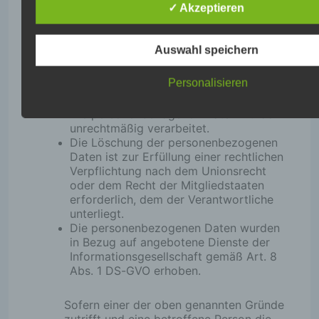
Die betroffene Person legt gemäß Art.
✓ Akzeptieren
und identifiziert werden.
21 Abs. 1 DS-GVO Widerspruch gegen
die Verarbeitung ein, und esliegen keine
vorrangigen berechtigten Gründe für die
Durch den Einsatz von Cookies kann den Nutzern dies
Auswahl speichern
Verarbeitung vor, oder die betroffene
Internetseite nutzerfreundlichere Services bereitstellen,
Person legt gemäß Art. 21 Abs. 2 DS-
Cookie-Setzung nicht möglich wären.
Personalisieren
GVO Widerspruch gegen die
Verarbeitung ein.
Mittels eines Cookies können die Informationen und An
Die personenbezogenen Daten wurden
unserer Internetseite im Sinne des Benutzers optimiert
unrechtmäßig verarbeitet.
Cookies ermöglichen, wie bereits erwähnt, die Benutze
Die Löschung der personenbezogenen
Internetseite wiederzuerkennen. Zweck dieser Wiedere
Daten ist zur Erfüllung einer rechtlichen
es, den Nutzern die Verwendung meiner Internetseite zu
Verpflichtung nach dem Unionsrecht
oder dem Recht der Mitgliedstaaten
Die betroffene Person kann die Setzung von Cookies d
erforderlich, dem der Verantwortliche
Internetseite jederzeit mittels einer entsprechenden Ein
unterliegt.
genutzten Internetbrowsers verhindern und damit der S
Die personenbezogenen Daten wurden
Cookies dauerhaft widersprechen. Ferner können bereit
in Bezug auf angebotene Dienste der
Cookies jederzeit über einen Internetbrowser oder and
Informationsgesellschaft gemäß Art. 8
Softwareprogramme gelöscht werden. Dies ist in allen
Abs. 1 DS-GVO erhoben.
Internetbrowsern möglich. Deaktiviert die betroffene Pe
Setzung von Cookies in dem genutzten Internetbrowser,
Sofern einer der oben genannten Gründe
Umständen nicht alle Funktionen meiner Internetseite v